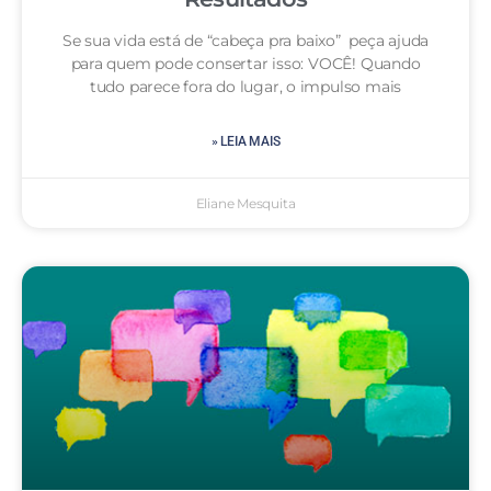
Se sua vida está de “cabeça pra baixo” peça ajuda
para quem pode consertar isso: VOCÊ! Quando
tudo parece fora do lugar, o impulso mais
» LEIA MAIS
Eliane Mesquita