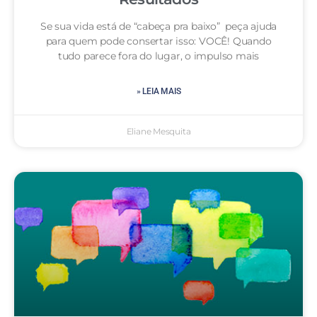
Se sua vida está de “cabeça pra baixo” peça ajuda
para quem pode consertar isso: VOCÊ! Quando
tudo parece fora do lugar, o impulso mais
» LEIA MAIS
Eliane Mesquita