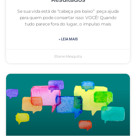
Se sua vida está de “cabeça pra baixo” peça ajuda
para quem pode consertar isso: VOCÊ! Quando
tudo parece fora do lugar, o impulso mais
» LEIA MAIS
Eliane Mesquita