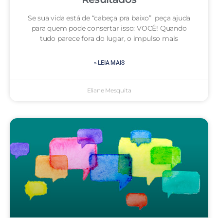
Se sua vida está de “cabeça pra baixo” peça ajuda
para quem pode consertar isso: VOCÊ! Quando
tudo parece fora do lugar, o impulso mais
» LEIA MAIS
Eliane Mesquita