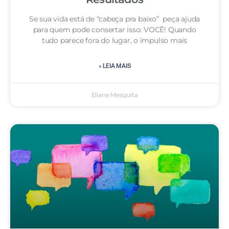
Se sua vida está de “cabeça pra baixo” peça ajuda
para quem pode consertar isso: VOCÊ! Quando
tudo parece fora do lugar, o impulso mais
» LEIA MAIS
Eliane Mesquita