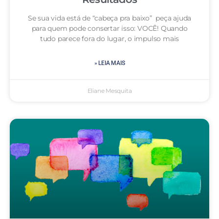
Se sua vida está de “cabeça pra baixo” peça ajuda
para quem pode consertar isso: VOCÊ! Quando
tudo parece fora do lugar, o impulso mais
» LEIA MAIS
Eliane Mesquita