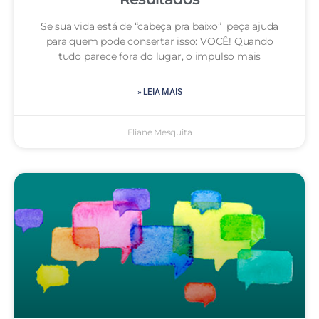
Se sua vida está de “cabeça pra baixo” peça ajuda
para quem pode consertar isso: VOCÊ! Quando
tudo parece fora do lugar, o impulso mais
» LEIA MAIS
Eliane Mesquita