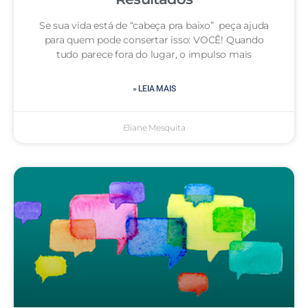
Se sua vida está de “cabeça pra baixo” peça ajuda
para quem pode consertar isso: VOCÊ! Quando
tudo parece fora do lugar, o impulso mais
» LEIA MAIS
Eliane Mesquita