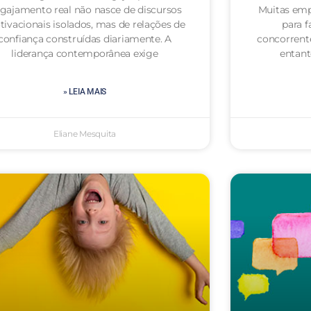
gajamento real não nasce de discursos
Muitas emp
ivacionais isolados, mas de relações de
para f
confiança construídas diariamente. A
concorrent
liderança contemporânea exige
entan
» LEIA MAIS
Eliane Mesquita