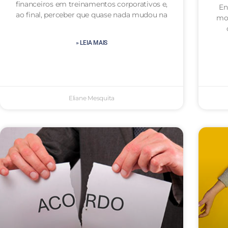
financeiros em treinamentos corporativos e,
En
ao final, perceber que quase nada mudou na
mot
» LEIA MAIS
Eliane Mesquita