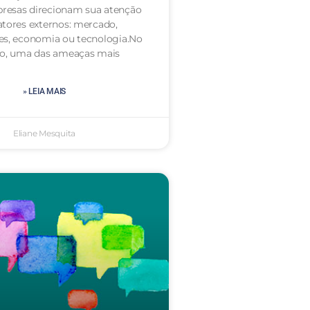
resas direcionam sua atenção
atores externos: mercado,
es, economia ou tecnologia.No
to, uma das ameaças mais
» LEIA MAIS
Eliane Mesquita