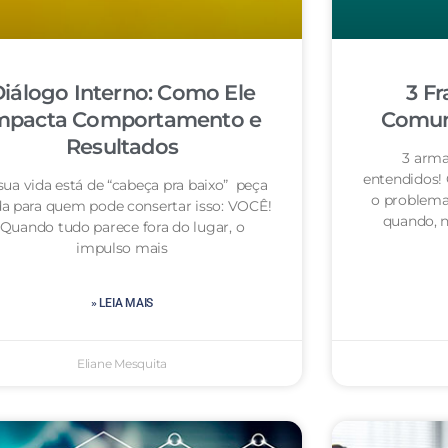
iálogo Interno: Como Ele
3 Fr
mpacta Comportamento e
Comuni
Resultados
3 arma
entendidos!
sua vida está de “cabeça pra baixo” peça
o problema
da para quem pode consertar isso: VOCÊ!
quando, n
Quando tudo parece fora do lugar, o
impulso mais
» LEIA MAIS
Eliane Mesquita