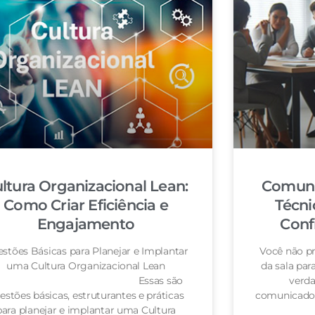
ltura Organizacional Lean:
Comuni
Como Criar Eficiência e
Técni
Engajamento
Conf
stões Básicas para Planejar e Implantar
Você não pr
uma Cultura Organizacional Lean
da sala pa
Essas são
verda
estões básicas, estruturantes e práticas
comunicador
para planejar e implantar uma Cultura