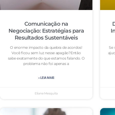
Comunicação na
D
Negociação: Estratégias para
I
Resultados Sustentáveis
O enorme impacto da quebra de acordos!
Se 
Você ficou sem luz nesse apagão?Então
aju
sabe exatamente do que estamos falando. O
problema não foi apenas a
» LEIA MAIS
Eliane Mesquita