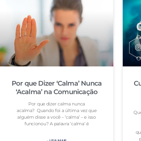
Por que Dizer ‘Calma’ Nunca
Cu
‘Acalma’ na Comunicação
Por que dizer calma nunca
acalma? Quando foi a última vez que
Que
alguém disse a você – ‘calma’ – e isso
funcionou? A palavra ‘calma’ é
qu
» LEIA MAIS