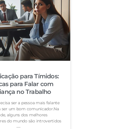
cação para Tímidos:
cas para Falar com
iança no Trabalho
ecisa ser a pessoa mais falante
ra ser um bom comunicador.Na
de, alguns dos melhores
es do mundo são introvertidos
—