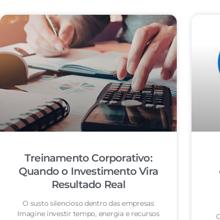
Treinamento Corporativo:
Quando o Investimento Vira
Resultado Real
O susto silencioso dentro das empresas
Imagine investir tempo, energia e recursos
O