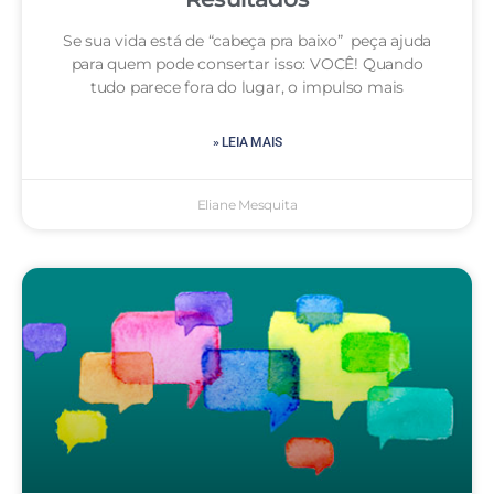
Se sua vida está de “cabeça pra baixo” peça ajuda
para quem pode consertar isso: VOCÊ! Quando
tudo parece fora do lugar, o impulso mais
» LEIA MAIS
Eliane Mesquita