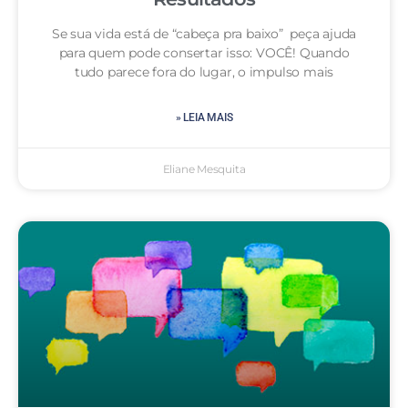
Se sua vida está de “cabeça pra baixo” peça ajuda
para quem pode consertar isso: VOCÊ! Quando
tudo parece fora do lugar, o impulso mais
» LEIA MAIS
Eliane Mesquita