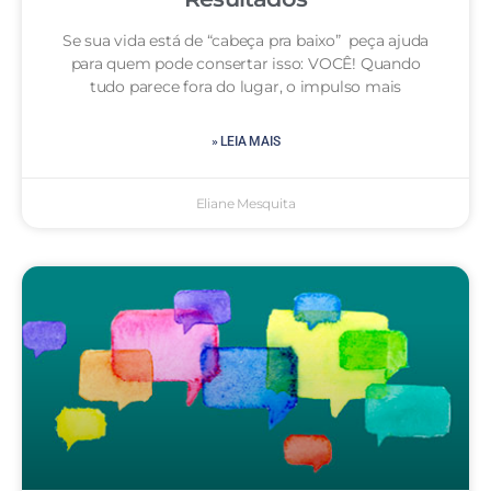
Se sua vida está de “cabeça pra baixo” peça ajuda
para quem pode consertar isso: VOCÊ! Quando
tudo parece fora do lugar, o impulso mais
» LEIA MAIS
Eliane Mesquita