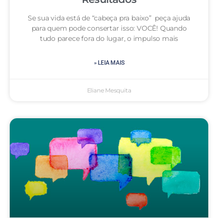
Se sua vida está de “cabeça pra baixo” peça ajuda
para quem pode consertar isso: VOCÊ! Quando
tudo parece fora do lugar, o impulso mais
» LEIA MAIS
Eliane Mesquita