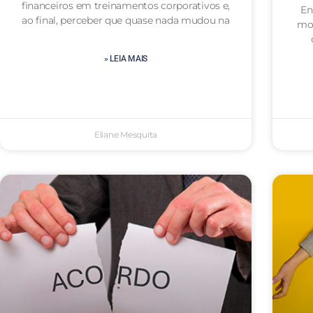
financeiros em treinamentos corporativos e,
En
ao final, perceber que quase nada mudou na
mot
» LEIA MAIS
Eliane Mesquita