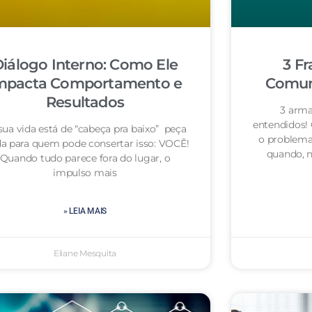
iálogo Interno: Como Ele
3 Fr
mpacta Comportamento e
Comuni
Resultados
3 arma
entendidos!
sua vida está de “cabeça pra baixo” peça
o problema
da para quem pode consertar isso: VOCÊ!
quando, n
Quando tudo parece fora do lugar, o
impulso mais
» LEIA MAIS
Eliane Mesquita