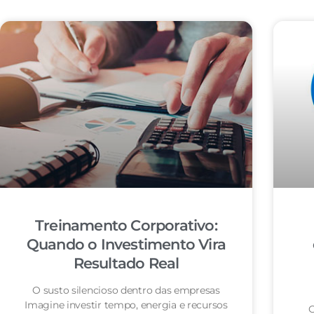
Treinamento Corporativo:
Quando o Investimento Vira
Resultado Real
O susto silencioso dentro das empresas
Imagine investir tempo, energia e recursos
O