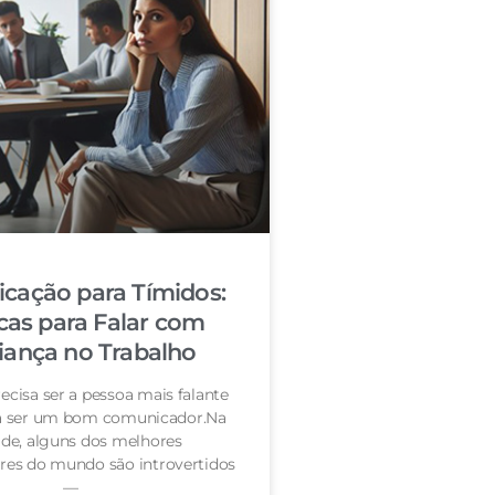
cação para Tímidos:
cas para Falar com
iança no Trabalho
ecisa ser a pessoa mais falante
ra ser um bom comunicador.Na
de, alguns dos melhores
es do mundo são introvertidos
—