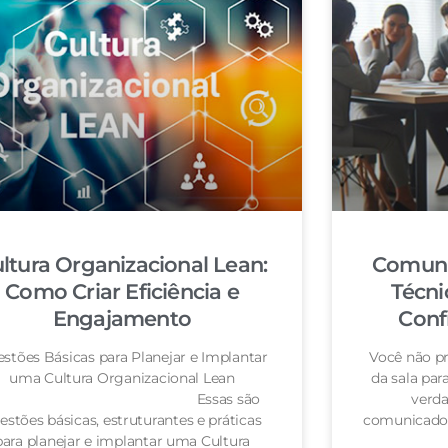
ltura Organizacional Lean:
Comuni
Como Criar Eficiência e
Técni
Engajamento
Conf
stões Básicas para Planejar e Implantar
Você não pr
uma Cultura Organizacional Lean
da sala pa
Essas são
verda
estões básicas, estruturantes e práticas
comunicador
para planejar e implantar uma Cultura