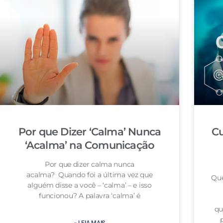
Por que Dizer ‘Calma’ Nunca
Cu
‘Acalma’ na Comunicação
Por que dizer calma nunca
acalma? Quando foi a última vez que
Que
alguém disse a você – ‘calma’ – e isso
funcionou? A palavra ‘calma’ é
qu
» LEIA MAIS