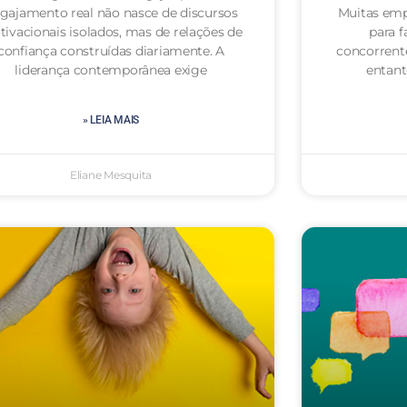
gajamento real não nasce de discursos
Muitas emp
ivacionais isolados, mas de relações de
para f
confiança construídas diariamente. A
concorrent
liderança contemporânea exige
entan
» LEIA MAIS
Eliane Mesquita