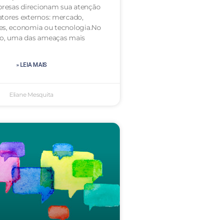
resas direcionam sua atenção
atores externos: mercado,
es, economia ou tecnologia.No
to, uma das ameaças mais
» LEIA MAIS
Eliane Mesquita