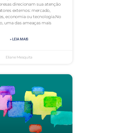
resas direcionam sua atenção
atores externos: mercado,
es, economia ou tecnologia.No
to, uma das ameaças mais
» LEIA MAIS
Eliane Mesquita