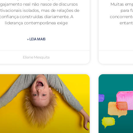
gajamento real não nasce de discursos
Muitas emp
ivacionais isolados, mas de relações de
para f
confiança construídas diariamente. A
concorrent
liderança contemporânea exige
entan
» LEIA MAIS
Eliane Mesquita