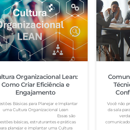
ltura Organizacional Lean:
Comuni
Como Criar Eficiência e
Técni
Engajamento
Conf
stões Básicas para Planejar e Implantar
Você não pr
uma Cultura Organizacional Lean
da sala pa
Essas são
verda
estões básicas, estruturantes e práticas
comunicador
para planejar e implantar uma Cultura