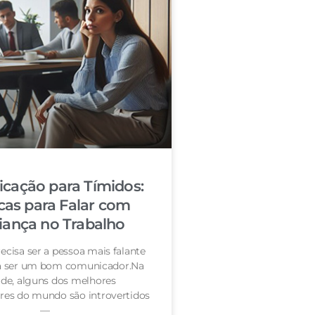
cação para Tímidos:
cas para Falar com
iança no Trabalho
ecisa ser a pessoa mais falante
ra ser um bom comunicador.Na
de, alguns dos melhores
es do mundo são introvertidos
—