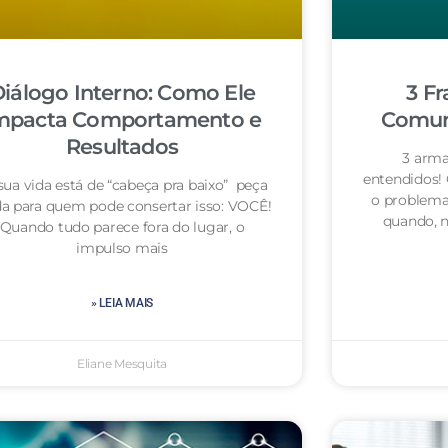
iálogo Interno: Como Ele
3 Fr
mpacta Comportamento e
Comuni
Resultados
3 arma
entendidos!
sua vida está de “cabeça pra baixo” peça
o problema
da para quem pode consertar isso: VOCÊ!
quando, n
Quando tudo parece fora do lugar, o
impulso mais
» LEIA MAIS
Eliane Mesquita