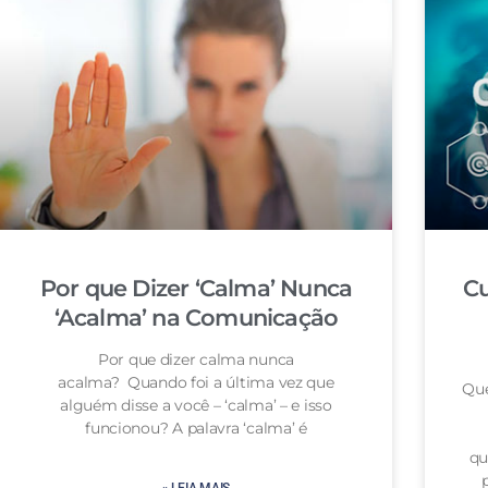
Por que Dizer ‘Calma’ Nunca
Cu
‘Acalma’ na Comunicação
Por que dizer calma nunca
acalma? Quando foi a última vez que
Que
alguém disse a você – ‘calma’ – e isso
funcionou? A palavra ‘calma’ é
qu
» LEIA MAIS