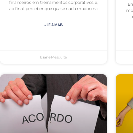
financeiros em treinamentos corporativos e,
En
ao final, perceber que quase nada mudou na
mot
» LEIA MAIS
Eliane Mesquita