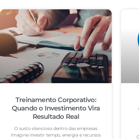
Treinamento Corporativo:
Quando o Investimento Vira
Resultado Real
O susto silencioso dentro das empresas
Imagine investir tempo, energia e recursos
O