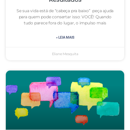
Se sua vida está de “cabeça pra baixo” peça ajuda
para quem pode consertar isso: VOCÊ! Quando
tudo parece fora do lugar, o impulso mais
» LEIA MAIS
Eliane Mesquita