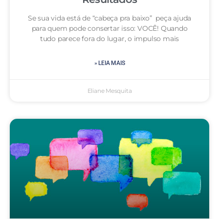
Se sua vida está de “cabeça pra baixo” peça ajuda
para quem pode consertar isso: VOCÊ! Quando
tudo parece fora do lugar, o impulso mais
» LEIA MAIS
Eliane Mesquita