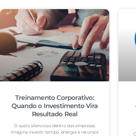
Treinamento Corporativo:
Quando o Investimento Vira
Resultado Real
O susto silencioso dentro das empresas
Imagine investir tempo, energia e recursos
O