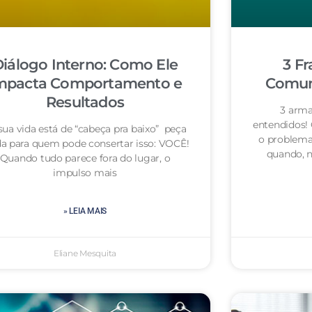
iálogo Interno: Como Ele
3 Fr
mpacta Comportamento e
Comuni
Resultados
3 arma
entendidos!
sua vida está de “cabeça pra baixo” peça
o problema
da para quem pode consertar isso: VOCÊ!
quando, n
Quando tudo parece fora do lugar, o
impulso mais
» LEIA MAIS
Eliane Mesquita