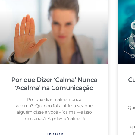
Por que Dizer ‘Calma’ Nunca
Cu
‘Acalma’ na Comunicação
Por que dizer calma nunca
acalma? Quando foi a última vez que
Que
alguém disse a você – ‘calma’ – e isso
funcionou? A palavra ‘calma’ é
qu
» LEIA MAIS