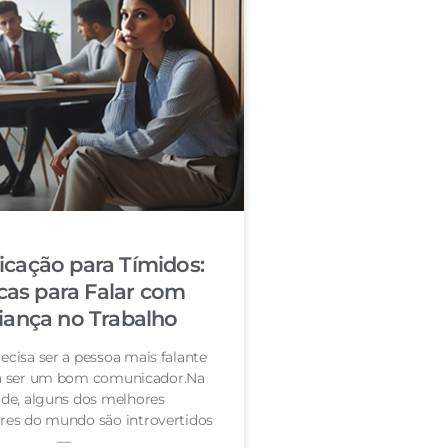
cação para Tímidos:
cas para Falar com
iança no Trabalho
ecisa ser a pessoa mais falante
ra ser um bom comunicador.Na
de, alguns dos melhores
es do mundo são introvertidos
—