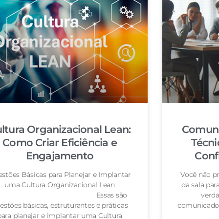
ltura Organizacional Lean:
Comuni
Como Criar Eficiência e
Técni
Engajamento
Conf
stões Básicas para Planejar e Implantar
Você não pr
uma Cultura Organizacional Lean
da sala pa
Essas são
verda
estões básicas, estruturantes e práticas
comunicador
para planejar e implantar uma Cultura