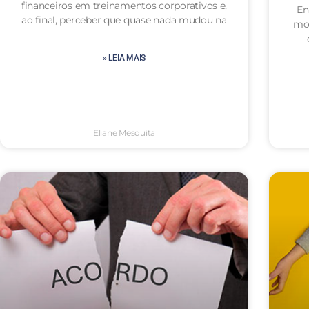
financeiros em treinamentos corporativos e,
En
ao final, perceber que quase nada mudou na
mot
» LEIA MAIS
Eliane Mesquita