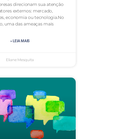
resas direcionam sua atenção
atores externos: mercado,
es, economia ou tecnologia.No
to, uma das ameaças mais
» LEIA MAIS
Eliane Mesquita