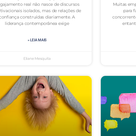
gajamento real não nasce de discursos
Muitas emp
ivacionais isolados, mas de relações de
para f
confiança construídas diariamente. A
concorrent
liderança contemporânea exige
entan
» LEIA MAIS
Eliane Mesquita