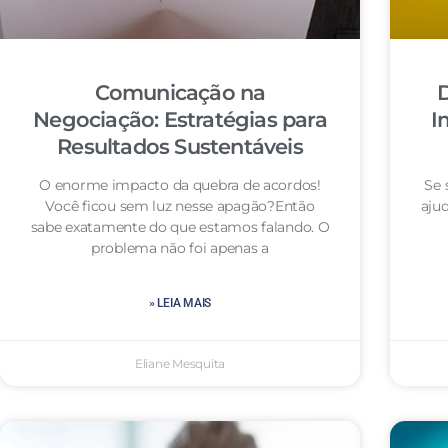
Comunicação na
D
Negociação: Estratégias para
I
Resultados Sustentáveis
O enorme impacto da quebra de acordos!
Se 
Você ficou sem luz nesse apagão?Então
aju
sabe exatamente do que estamos falando. O
problema não foi apenas a
» LEIA MAIS
Eliane Mesquita