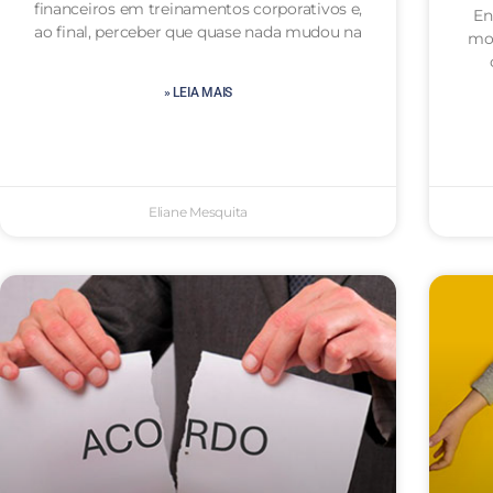
financeiros em treinamentos corporativos e,
En
ao final, perceber que quase nada mudou na
mot
» LEIA MAIS
Eliane Mesquita