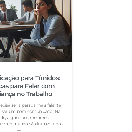
cação para Tímidos:
cas para Falar com
iança no Trabalho
ecisa ser a pessoa mais falante
ra ser um bom comunicador.Na
de, alguns dos melhores
es do mundo são introvertidos
—