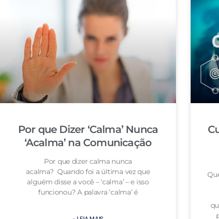
Por que Dizer ‘Calma’ Nunca
Cu
‘Acalma’ na Comunicação
Por que dizer calma nunca
acalma? Quando foi a última vez que
Que
alguém disse a você – ‘calma’ – e isso
funcionou? A palavra ‘calma’ é
qu
» LEIA MAIS