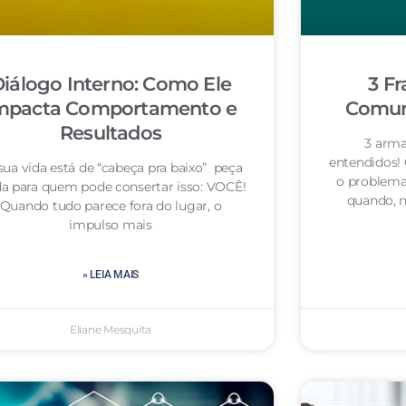
iálogo Interno: Como Ele
3 Fr
mpacta Comportamento e
Comuni
Resultados
3 arma
entendidos!
sua vida está de “cabeça pra baixo” peça
o problema
da para quem pode consertar isso: VOCÊ!
quando, n
Quando tudo parece fora do lugar, o
impulso mais
» LEIA MAIS
Eliane Mesquita