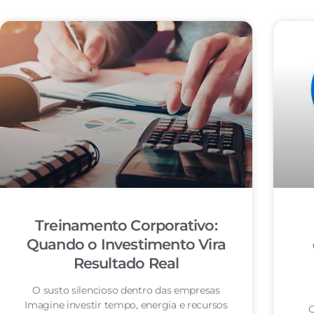
Treinamento Corporativo:
Quando o Investimento Vira
Resultado Real
O susto silencioso dentro das empresas
Imagine investir tempo, energia e recursos
O