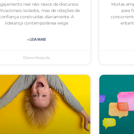
gajamento real não nasce de discursos
Muitas emp
ivacionais isolados, mas de relações de
para f
confiança construídas diariamente. A
concorrent
liderança contemporânea exige
entan
» LEIA MAIS
Eliane Mesquita