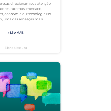
resas direcionam sua atenção
atores externos: mercado,
es, economia ou tecnologia.No
to, uma das ameaças mais
» LEIA MAIS
Eliane Mesquita