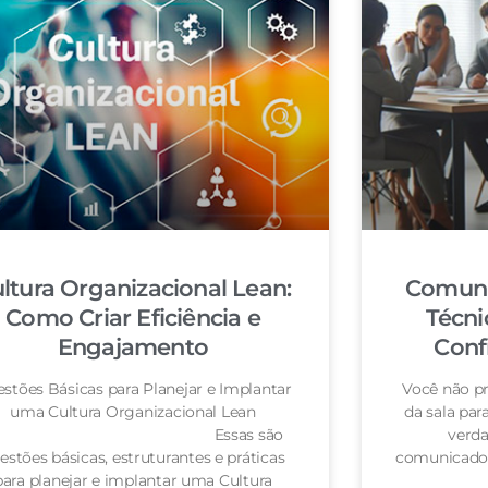
ltura Organizacional Lean:
Comuni
Como Criar Eficiência e
Técni
Engajamento
Conf
stões Básicas para Planejar e Implantar
Você não pr
uma Cultura Organizacional Lean
da sala pa
Essas são
verda
estões básicas, estruturantes e práticas
comunicador
para planejar e implantar uma Cultura