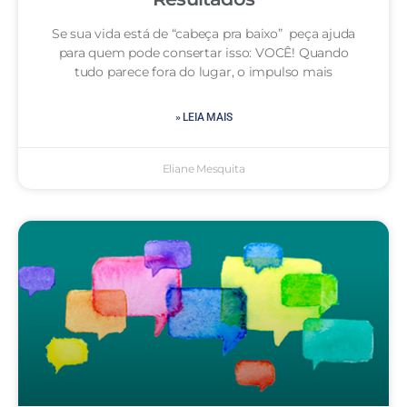
Se sua vida está de “cabeça pra baixo” peça ajuda
para quem pode consertar isso: VOCÊ! Quando
tudo parece fora do lugar, o impulso mais
» LEIA MAIS
Eliane Mesquita