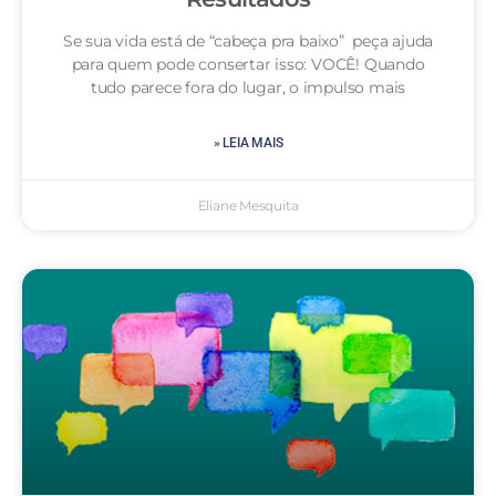
Se sua vida está de “cabeça pra baixo” peça ajuda
para quem pode consertar isso: VOCÊ! Quando
tudo parece fora do lugar, o impulso mais
» LEIA MAIS
Eliane Mesquita