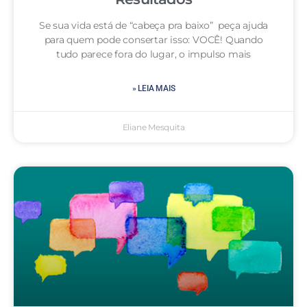
Se sua vida está de “cabeça pra baixo” peça ajuda
para quem pode consertar isso: VOCÊ! Quando
tudo parece fora do lugar, o impulso mais
» LEIA MAIS
Eliane Mesquita