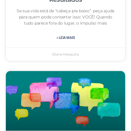
Se sua vida está de “cabeça pra baixo” peça ajuda
para quem pode consertar isso: VOCÊ! Quando
tudo parece fora do lugar, o impulso mais
» LEIA MAIS
Eliane Mesquita