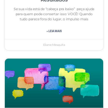
Se sua vida está de “cabeça pra baixo” peça ajuda
para quem pode consertar isso: VOCÊ! Quando
tudo parece fora do lugar, o impulso mais
» LEIA MAIS
Eliane Mesquita