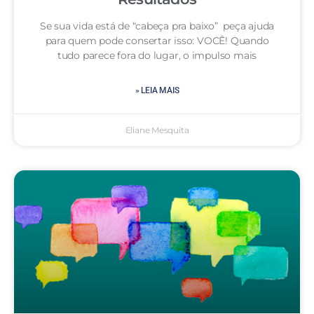
Se sua vida está de “cabeça pra baixo” peça ajuda
para quem pode consertar isso: VOCÊ! Quando
tudo parece fora do lugar, o impulso mais
» LEIA MAIS
Eliane Mesquita