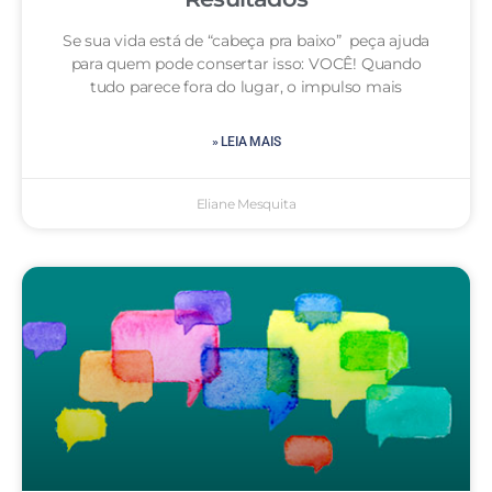
Se sua vida está de “cabeça pra baixo” peça ajuda
para quem pode consertar isso: VOCÊ! Quando
tudo parece fora do lugar, o impulso mais
» LEIA MAIS
Eliane Mesquita