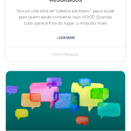
Se sua vida está de “cabeça pra baixo” peça ajuda
para quem pode consertar isso: VOCÊ! Quando
tudo parece fora do lugar, o impulso mais
» LEIA MAIS
Eliane Mesquita