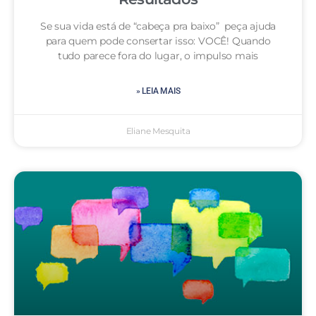
Se sua vida está de “cabeça pra baixo” peça ajuda
para quem pode consertar isso: VOCÊ! Quando
tudo parece fora do lugar, o impulso mais
» LEIA MAIS
Eliane Mesquita