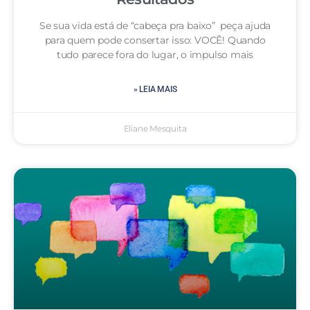
Se sua vida está de “cabeça pra baixo” peça ajuda
para quem pode consertar isso: VOCÊ! Quando
tudo parece fora do lugar, o impulso mais
» LEIA MAIS
Eliane Mesquita