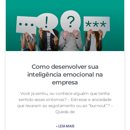
Como desenvolver sua
inteligência emocional na
empresa
Você já sentiu, ou conhece alguém que tenha
sentido esses sintomas? – Estresse e ansiedade
que levaram ao esgotamento ou ao “burnout”? –
Queda de
» LEIA MAIS