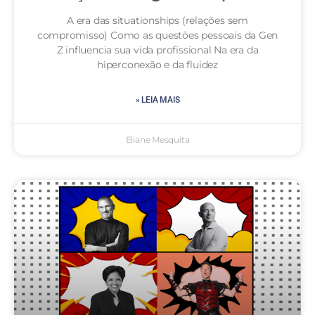
A era das situationships (relações sem
compromisso) Como as questões pessoais da Gen
Z influencia sua vida profissional Na era da
hiperconexão e da fluidez
» LEIA MAIS
Eliane Mesquita