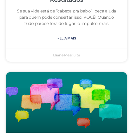
Se sua vida está de “cabeça pra baixo” peça ajuda
para quem pode consertar isso: VOCÊ! Quando
tudo parece fora do lugar, o impulso mais
» LEIA MAIS
Eliane Mesquita