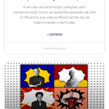
A era das situationships (relações sem
compromisso) Como as questões pessoais da Gen
Z influencia sua vida profissional Na era da
hiperconexão e da fluidez
» LEIA MAIS
Eliane Mesquita