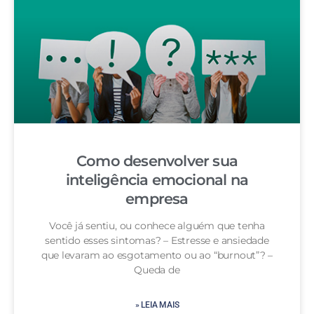
Como desenvolver sua
inteligência emocional na
empresa
Você já sentiu, ou conhece alguém que tenha
sentido esses sintomas? – Estresse e ansiedade
que levaram ao esgotamento ou ao “burnout”? –
Queda de
» LEIA MAIS