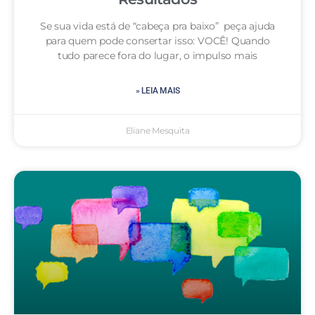
Se sua vida está de “cabeça pra baixo” peça ajuda
para quem pode consertar isso: VOCÊ! Quando
tudo parece fora do lugar, o impulso mais
» LEIA MAIS
Eliane Mesquita