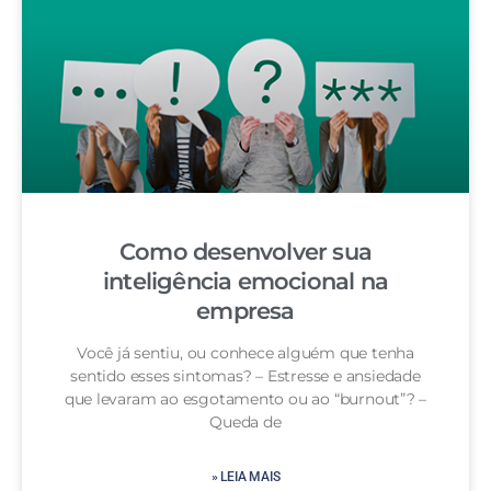
Como desenvolver sua
inteligência emocional na
empresa
Você já sentiu, ou conhece alguém que tenha
sentido esses sintomas? – Estresse e ansiedade
que levaram ao esgotamento ou ao “burnout”? –
Queda de
» LEIA MAIS