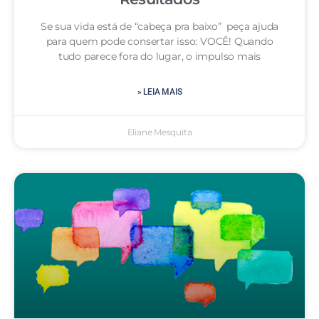
Se sua vida está de “cabeça pra baixo” peça ajuda
para quem pode consertar isso: VOCÊ! Quando
tudo parece fora do lugar, o impulso mais
» LEIA MAIS
Eliane Mesquita