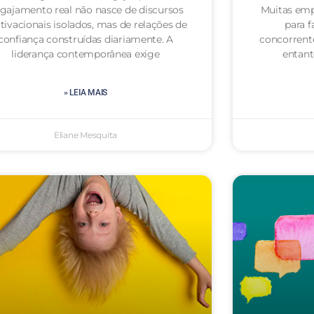
gajamento real não nasce de discursos
Muitas emp
ivacionais isolados, mas de relações de
para f
confiança construídas diariamente. A
concorrent
liderança contemporânea exige
entan
» LEIA MAIS
Eliane Mesquita