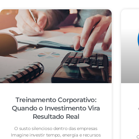
Treinamento Corporativo:
Quando o Investimento Vira
Resultado Real
O susto silencioso dentro das empresas
Imagine investir tempo, energia e recursos
O