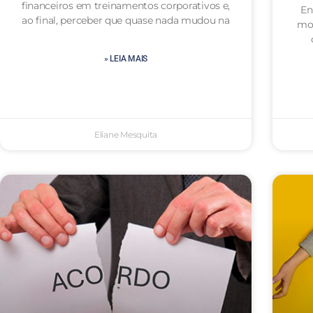
financeiros em treinamentos corporativos e,
En
ao final, perceber que quase nada mudou na
mot
» LEIA MAIS
Eliane Mesquita