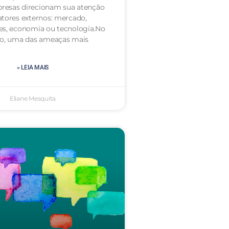
resas direcionam sua atenção
atores externos: mercado,
es, economia ou tecnologia.No
to, uma das ameaças mais
» LEIA MAIS
Eliane Mesquita