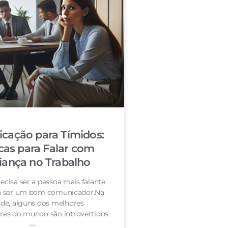
cação para Tímidos:
cas para Falar com
iança no Trabalho
ecisa ser a pessoa mais falante
ra ser um bom comunicador.Na
de, alguns dos melhores
es do mundo são introvertidos
—