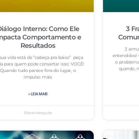
iálogo Interno: Como Ele
3 Fr
mpacta Comportamento e
Comuni
Resultados
3 arma
entendidos!
sua vida está de “cabeça pra baixo” peça
o problema
da para quem pode consertar isso: VOCÊ!
quando, n
Quando tudo parece fora do lugar, o
impulso mais
» LEIA MAIS
Eliane Mesquita