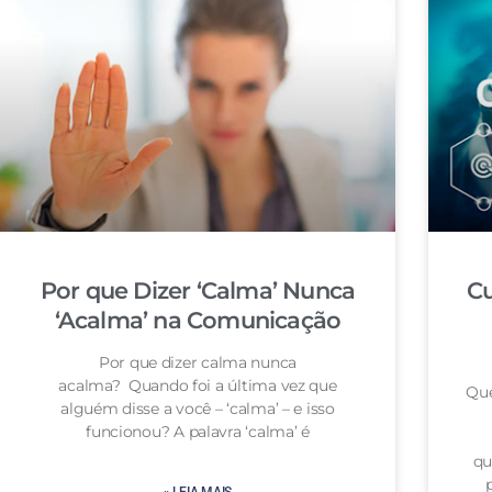
Por que Dizer ‘Calma’ Nunca
Cu
‘Acalma’ na Comunicação
Por que dizer calma nunca
acalma? Quando foi a última vez que
Que
alguém disse a você – ‘calma’ – e isso
funcionou? A palavra ‘calma’ é
qu
» LEIA MAIS