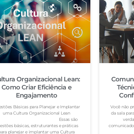
ltura Organizacional Lean:
Comuni
Como Criar Eficiência e
Técni
Engajamento
Conf
stões Básicas para Planejar e Implantar
Você não pr
uma Cultura Organizacional Lean
da sala pa
Essas são
verda
estões básicas, estruturantes e práticas
comunicador
para planejar e implantar uma Cultura