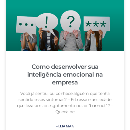
Como desenvolver sua
inteligência emocional na
empresa
Você já sentiu, ou conhece alguém que tenha
sentido esses sintomas? – Estresse e ansiedade
que levaram ao esgotamento ou ao “burnout”? –
Queda de
» LEIA MAIS