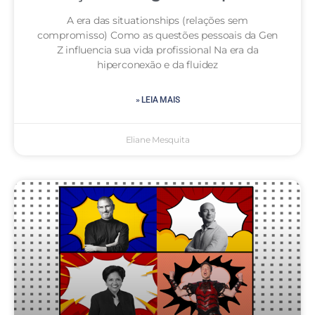
A era das situationships (relações sem
compromisso) Como as questões pessoais da Gen
Z influencia sua vida profissional Na era da
hiperconexão e da fluidez
» LEIA MAIS
Eliane Mesquita