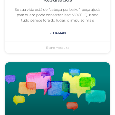
Se sua vida está de “cabeça pra baixo” peça ajuda
para quem pode consertar isso: VOCÊ! Quando
tudo parece fora do lugar, o impulso mais
» LEIA MAIS
Eliane Mesquita