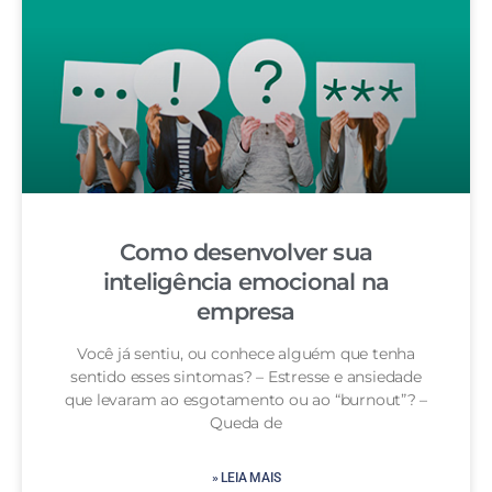
Como desenvolver sua
inteligência emocional na
empresa
Você já sentiu, ou conhece alguém que tenha
sentido esses sintomas? – Estresse e ansiedade
que levaram ao esgotamento ou ao “burnout”? –
Queda de
» LEIA MAIS