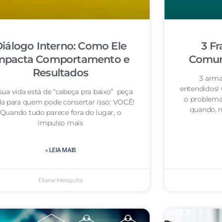
iálogo Interno: Como Ele
3 Fr
mpacta Comportamento e
Comuni
Resultados
3 arma
entendidos!
sua vida está de “cabeça pra baixo” peça
o problema
da para quem pode consertar isso: VOCÊ!
quando, n
Quando tudo parece fora do lugar, o
impulso mais
» LEIA MAIS
Eliane Mesquita