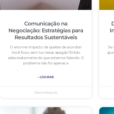
Comunicação na
D
Negociação: Estratégias para
I
Resultados Sustentáveis
O enorme impacto da quebra de acordos!
Se 
Você ficou sem luz nesse apagão?Então
aju
sabe exatamente do que estamos falando. O
problema não foi apenas a
» LEIA MAIS
Eliane Mesquita