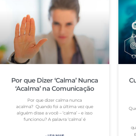
Por que Dizer ‘Calma’ Nunca
Cu
‘Acalma’ na Comunicação
Por que dizer calma nunca
acalma? Quando foi a última vez que
Que
alguém disse a você – ‘calma’ – e isso
funcionou? A palavra ‘calma’ é
qu
» LEIA MAIS