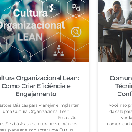
ltura Organizacional Lean:
Comuni
Como Criar Eficiência e
Técni
Engajamento
Conf
stões Básicas para Planejar e Implantar
Você não pr
uma Cultura Organizacional Lean
da sala pa
Essas são
verda
estões básicas, estruturantes e práticas
comunicador
para planejar e implantar uma Cultura