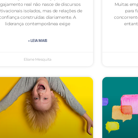
gajamento real não nasce de discursos
Muitas emp
ivacionais isolados, mas de relações de
para f
confiança construídas diariamente. A
concorrent
liderança contemporânea exige
entan
» LEIA MAIS
Eliane Mesquita