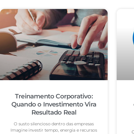
Treinamento Corporativo:
Quando o Investimento Vira
Resultado Real
O susto silencioso dentro das empresas
Imagine investir tempo, energia e recursos
O