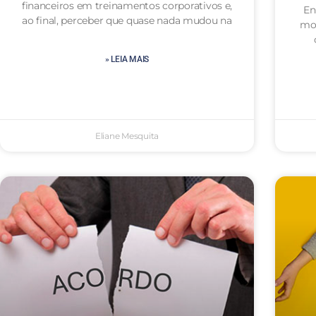
financeiros em treinamentos corporativos e,
En
ao final, perceber que quase nada mudou na
mot
» LEIA MAIS
Eliane Mesquita