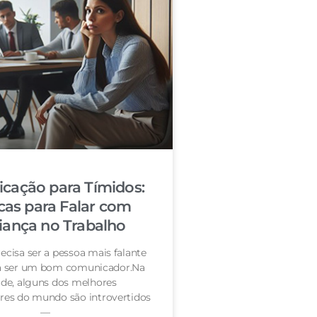
cação para Tímidos:
cas para Falar com
iança no Trabalho
ecisa ser a pessoa mais falante
ra ser um bom comunicador.Na
de, alguns dos melhores
es do mundo são introvertidos
—