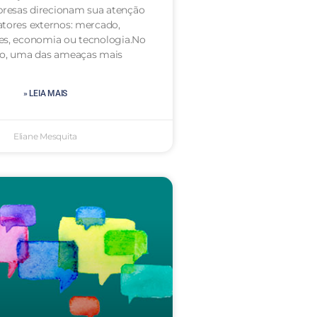
resas direcionam sua atenção
atores externos: mercado,
es, economia ou tecnologia.No
to, uma das ameaças mais
» LEIA MAIS
Eliane Mesquita