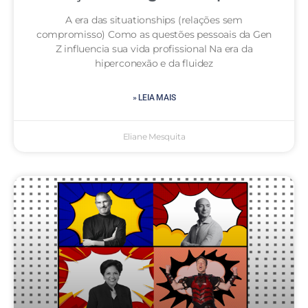
A era das situationships (relações sem
compromisso) Como as questões pessoais da Gen
Z influencia sua vida profissional Na era da
hiperconexão e da fluidez
» LEIA MAIS
Eliane Mesquita