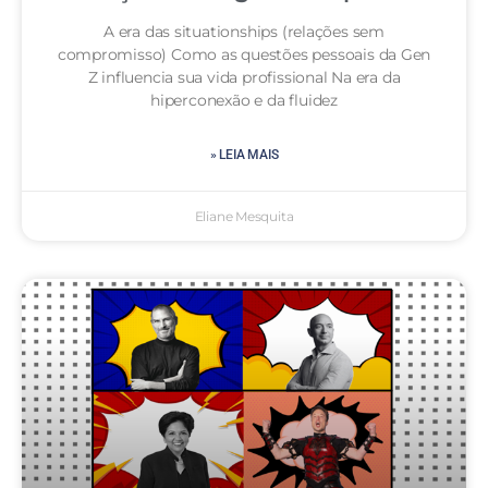
A era das situationships (relações sem
compromisso) Como as questões pessoais da Gen
Z influencia sua vida profissional Na era da
hiperconexão e da fluidez
» LEIA MAIS
Eliane Mesquita