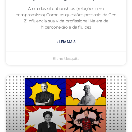
A era das situationships (relações sem
compromisso) Como as questões pessoais da Gen
Z influencia sua vida profissional Na era da
hiperconexão e da fluidez
» LEIA MAIS
Eliane Mesquita