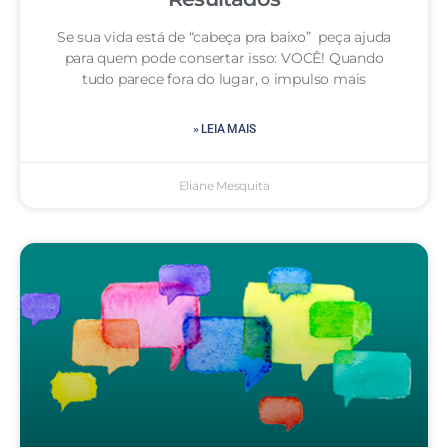
Se sua vida está de “cabeça pra baixo” peça ajuda
para quem pode consertar isso: VOCÊ! Quando
tudo parece fora do lugar, o impulso mais
» LEIA MAIS
Eliane Mesquita