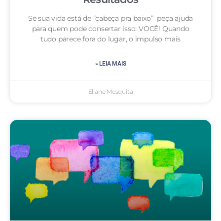
Se sua vida está de “cabeça pra baixo” peça ajuda
para quem pode consertar isso: VOCÊ! Quando
tudo parece fora do lugar, o impulso mais
» LEIA MAIS
Eliane Mesquita