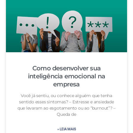
Como desenvolver sua
inteligência emocional na
empresa
Você já sentiu, ou conhece alguém que tenha
sentido esses sintomas? – Estresse e ansiedade
que levaram ao esgotamento ou ao “burnout”? –
Queda de
» LEIA MAIS