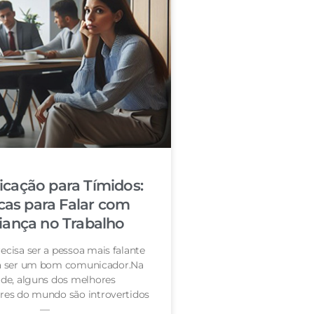
cação para Tímidos:
cas para Falar com
iança no Trabalho
ecisa ser a pessoa mais falante
ra ser um bom comunicador.Na
de, alguns dos melhores
es do mundo são introvertidos
—