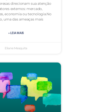
resas direcionam sua atenção
atores externos: mercado,
es, economia ou tecnologia.No
to, uma das ameaças mais
» LEIA MAIS
Eliane Mesquita