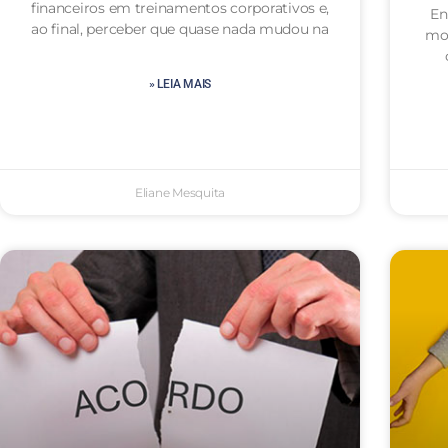
financeiros em treinamentos corporativos e,
En
ao final, perceber que quase nada mudou na
mot
» LEIA MAIS
Eliane Mesquita