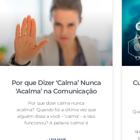
Por que Dizer ‘Calma’ Nunca
Cu
‘Acalma’ na Comunicação
Por que dizer calma nunca
acalma? Quando foi a última vez que
Que
alguém disse a você – ‘calma’ – e isso
funcionou? A palavra ‘calma’ é
qu
» LEIA MAIS