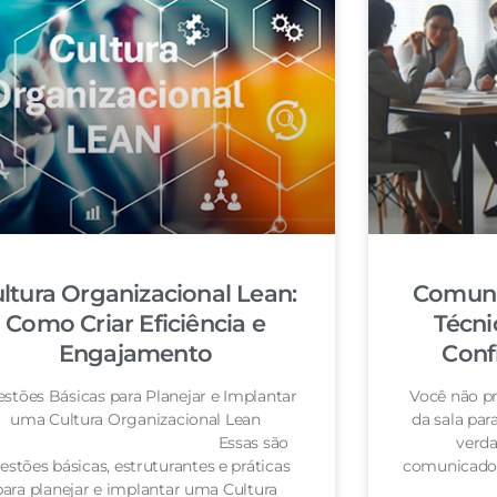
ltura Organizacional Lean:
Comuni
Como Criar Eficiência e
Técni
Engajamento
Conf
stões Básicas para Planejar e Implantar
Você não pr
uma Cultura Organizacional Lean
da sala pa
Essas são
verda
estões básicas, estruturantes e práticas
comunicador
para planejar e implantar uma Cultura