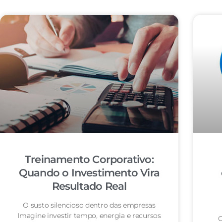
Treinamento Corporativo:
Quando o Investimento Vira
Resultado Real
O susto silencioso dentro das empresas
Imagine investir tempo, energia e recursos
O