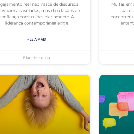
gajamento real não nasce de discursos
Muitas emp
ivacionais isolados, mas de relações de
para f
confiança construídas diariamente. A
concorrent
liderança contemporânea exige
entan
» LEIA MAIS
Eliane Mesquita