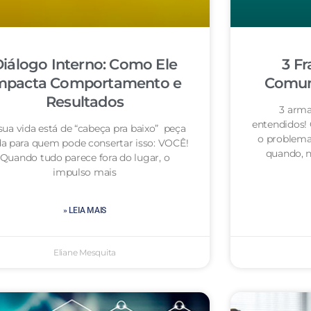
iálogo Interno: Como Ele
3 Fr
mpacta Comportamento e
Comuni
Resultados
3 arma
entendidos!
sua vida está de “cabeça pra baixo” peça
o problema
da para quem pode consertar isso: VOCÊ!
quando, n
Quando tudo parece fora do lugar, o
impulso mais
» LEIA MAIS
Eliane Mesquita